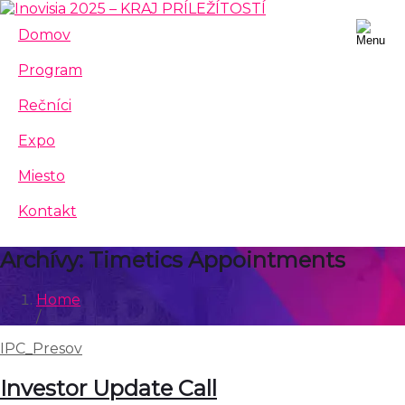
Domov
Program
Rečníci
Expo
Miesto
Kontakt
Archívy:
Timetics Appointments
Home
/
IPC_Presov
Investor Update Call