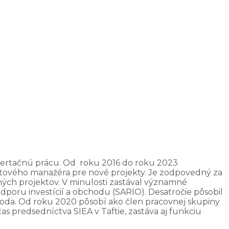
dizertačnú prácu. Od roku 2016 do roku 2023
ojektového manažéra pre nové projekty. Je zodpovedný za
dných projektov. V minulosti zastával významné
poru investícií a obchodu (SARIO). Desaťročie pôsobil
etoda. Od roku 2020 pôsobí ako člen pracovnej skupiny
s predsedníctva SIEA v Taftie, zastáva aj funkciu