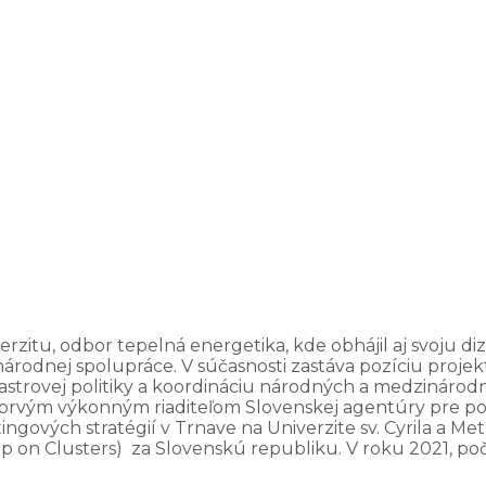
rzitu, odbor tepelná energetika, kde obhájil aj svoju 
edzinárodnej spolupráce. V súčasnosti zastáva pozíciu pr
 klastrovej politiky a koordináciu národných a medzináro
prvým výkonným riaditeľom Slovenskej agentúry pre pod
ngových stratégií v Trnave na Univerzite sv. Cyrila a M
p on Clusters) za Slovenskú republiku. V roku 2021, poča