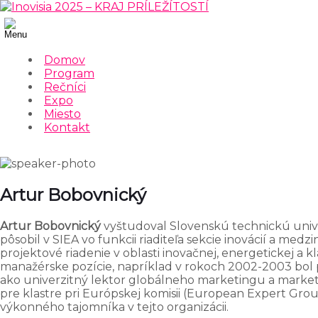
Domov
Program
Rečníci
Expo
Miesto
Kontakt
Artur Bobovnický
Artur Bobovnický
vyštudoval Slovenskú technickú unive
pôsobil v SIEA vo funkcii riaditeľa sekcie inovácií a m
projektové riadenie v oblasti inovačnej, energetickej a
manažérske pozície, napríklad v rokoch 2002-2003 bol 
ako univerzitný lektor globálneho marketingu a marketi
pre klastre pri Európskej komisii (European Expert Grou
výkonného tajomníka v tejto organizácii.