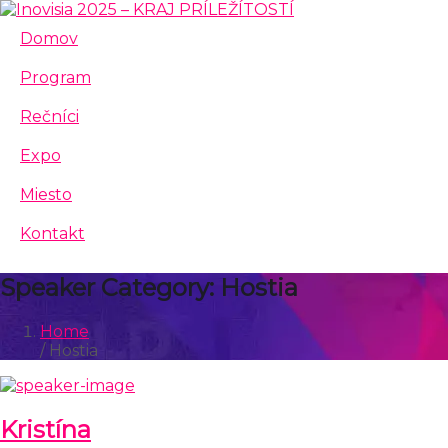
Domov
Program
Rečníci
Expo
Miesto
Kontakt
Speaker Category:
Hostia
Home
/ Hostia
Kristína